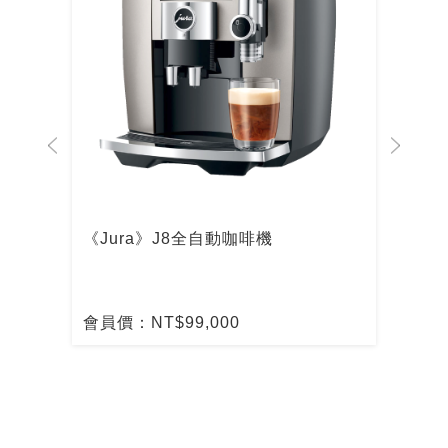
啡機
《Jura》J8全自動咖啡機
De
啡
會員價：NT$99,000
會員