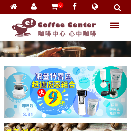
0
會員登入
繁體中文
T
忘記密碼
o
加入會員
g
g
VIP登入
l
VIP申請
e
n
a
v
i
g
a
t
i
o
n