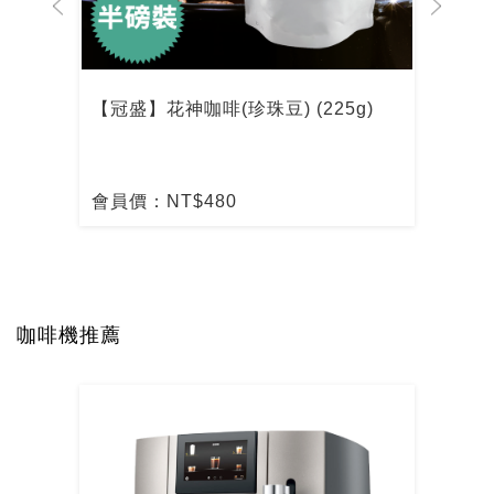
【冠盛】花神咖啡(珍珠豆) (225g)
【冠
會員價：NT$480
會員
咖啡機推薦