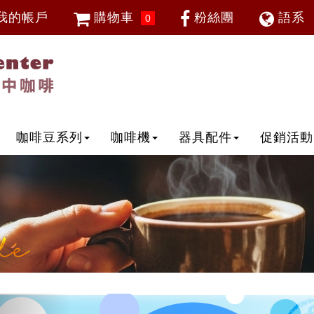
我的帳戶
購物車
粉絲團
語系
0
會員登入
繁體中
忘記密碼
加入會員
IP登入
IP申請
咖啡豆系列
咖啡機
器具配件
促銷活動