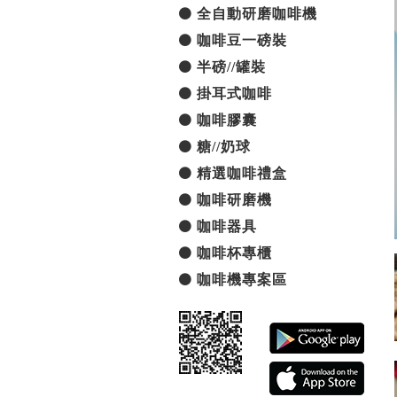
全自動研磨咖啡機
咖啡豆一磅裝
半磅//罐裝
掛耳式咖啡
咖啡膠囊
糖//奶球
精選咖啡禮盒
咖啡研磨機
咖啡器具
咖啡杯專櫃
咖啡機專案區