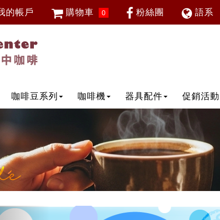
我的帳戶
購物車
粉絲團
語系
0
會員登入
繁體中
忘記密碼
加入會員
IP登入
IP申請
咖啡豆系列
咖啡機
器具配件
促銷活動