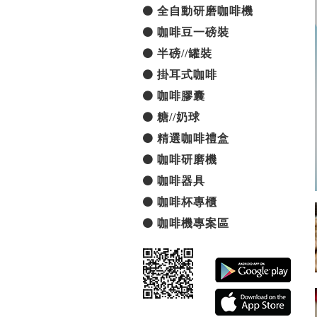
全自動研磨咖啡機
咖啡豆一磅裝
半磅//罐裝
掛耳式咖啡
咖啡膠囊
糖//奶球
精選咖啡禮盒
咖啡研磨機
咖啡器具
咖啡杯專櫃
咖啡機專案區