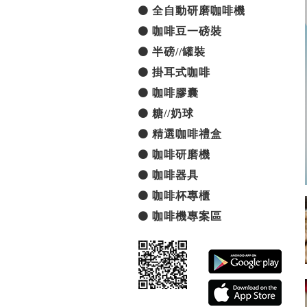
全自動研磨咖啡機
咖啡豆一磅裝
半磅//罐裝
掛耳式咖啡
咖啡膠囊
糖//奶球
精選咖啡禮盒
咖啡研磨機
咖啡器具
咖啡杯專櫃
咖啡機專案區