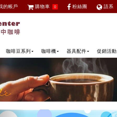
我的帳戶
購物車
粉絲團
語系
0
會員登入
繁體中
忘記密碼
加入會員
IP登入
IP申請
咖啡豆系列
咖啡機
器具配件
促銷活動