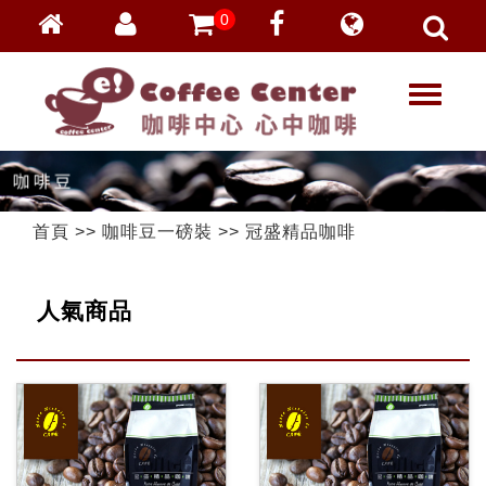
0
會員登入
繁體中文
T
忘記密碼
o
加入會員
g
g
VIP登入
l
VIP申請
e
首頁
>>
咖啡豆一磅裝
>>
冠盛精品咖啡
n
a
v
人氣商品
i
g
a
t
i
o
n