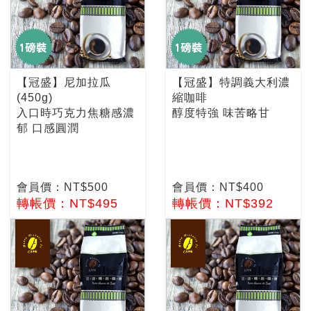
【冠盛】尼加拉瓜
【冠盛】特調義大利濃
(450g)
縮咖啡
入口時巧克力焦糖感濃
醇度特強 味苦略甘
郁 口感圓潤
會員價：NT$500
會員價：NT$400
轉帳價：NT$495
轉帳價：NT$392