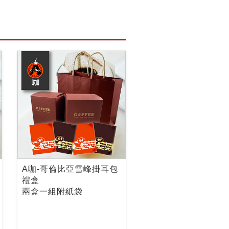
A咖-哥倫比亞雪峰掛耳包
禮盒
兩盒一組附紙袋