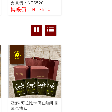
會員價：NT$520
轉帳價：NT$510
冠盛-阿拉比卡高山咖啡掛
耳包禮盒