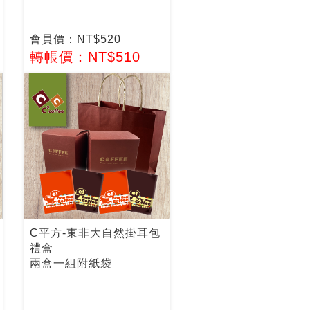
會員價：NT$520
轉帳價：NT$510
C平方-東非大自然掛耳包
禮盒
兩盒一組附紙袋