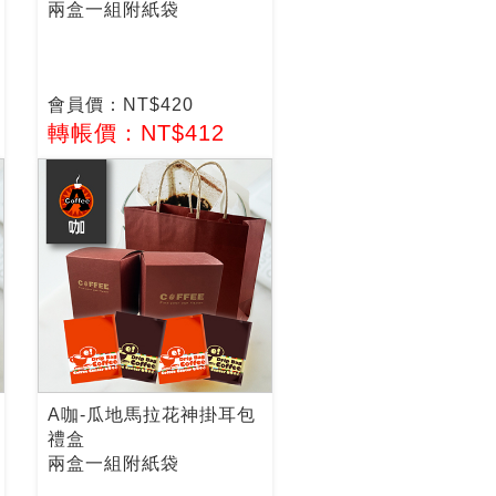
兩盒一組附紙袋
會員價：NT$420
轉帳價：NT$412
A咖-瓜地馬拉花神掛耳包
禮盒
兩盒一組附紙袋