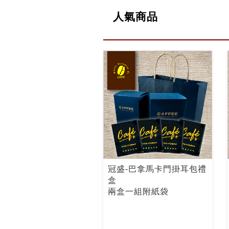
人氣商品
冠盛-巴拿馬卡門掛耳包禮
盒
兩盒一組附紙袋