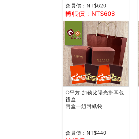
會員價：NT$620
轉帳價：NT$608
C平方-加勒比陽光掛耳包
禮盒
兩盒一組附紙袋
會員價：NT$440