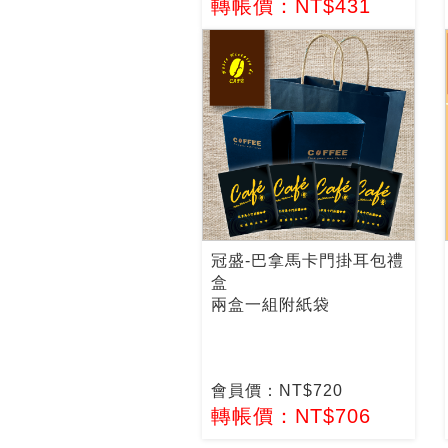
轉帳價：NT$431
冠盛-巴拿馬卡門掛耳包禮
盒
兩盒一組附紙袋
會員價：NT$720
轉帳價：NT$706