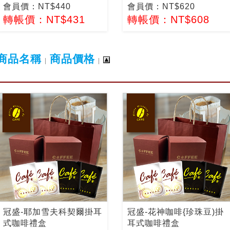
會員價：NT$440
會員價：NT$620
轉帳價：NT$431
轉帳價：NT$608
商品名稱
商品價格
|
|
冠盛-耶加雪夫科契爾掛耳
冠盛-花神咖啡{珍珠豆)掛
式咖啡禮盒
耳式咖啡禮盒