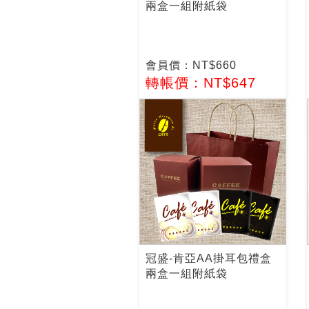
兩盒一組附紙袋
會員價：NT$660
轉帳價：NT$647
冠盛-肯亞AA掛耳包禮盒
兩盒一組附紙袋