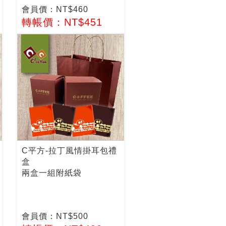
會員價：NT$460
轉帳價：NT$451
C平方-拉丁風情掛耳包禮
盒
兩盒一組附紙袋
會員價：NT$500