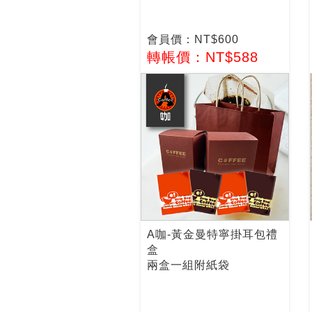
會員價：NT$600
轉帳價：NT$588
A咖-黃金曼特寧掛耳包禮
盒
兩盒一組附紙袋