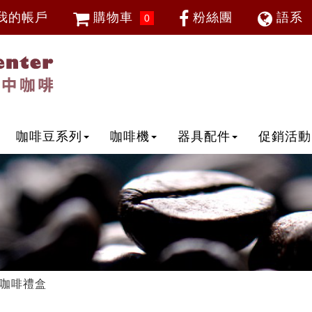
我的帳戶
購物車
粉絲團
語系
0
會員登入
繁體中
忘記密碼
加入會員
IP登入
IP申請
咖啡豆系列
咖啡機
器具配件
促銷活動
咖啡禮盒