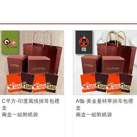
C平方-印度風情掛耳包禮
A咖-黃金曼特寧掛耳包禮
盒
盒
兩盒一組附紙袋
兩盒一組附紙袋