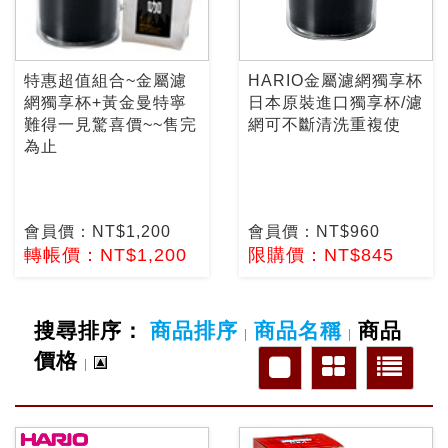
特惠超值組合~金屬濾
HARIO金屬濾網獨享杯
網獨享杯+黃金曼特寧
日本原裝進口獨享杯/濾
難得一見驚喜價~~售完
網可不斷清洗重複使
為止
會員價：NT$1,200
會員價：NT$960
轉帳價：NT$1,200
限購價：NT$845
搜尋排序：
商品排序
商品名稱
商品
|
|
價格
|