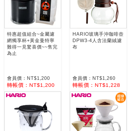
特惠超值組合~金屬濾
HARIO玻璃手沖咖啡壺
網獨享杯+黃金曼特寧
DPW3-4人含法蘭絨濾
難得一見驚喜價~~售完
布
為止
會員價：NT$1,200
會員價：NT$1,260
轉帳價：NT$1,200
轉帳價：NT$1,228