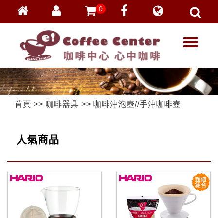
0
會員登入
繁體中文
T
忘記密碼
o
加入會員
g
g
VIP登入
l
VIP申請
e
首頁
>>
咖啡器具
>>
咖啡沖泡壺//手沖咖啡壺
n
a
v
人氣商品
i
g
a
t
i
o
n