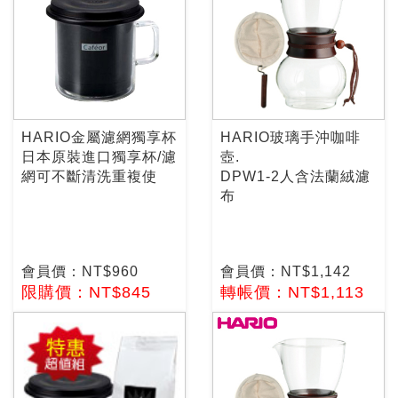
HARIO金屬濾網獨享杯
HARIO玻璃手沖咖啡
日本原裝進口獨享杯/濾
壺.
網可不斷清洗重複使
DPW1-2人含法蘭絨濾
布
會員價：NT$960
會員價：NT$1,142
限購價：NT$845
轉帳價：NT$1,113