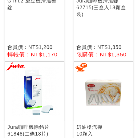
Grindz 磨豆機清潔藥
Jura咖啡機清潔錠
錠
62715(三盒入18顆盒
裝)
會員價：NT$1,200
會員價：NT$1,350
轉帳價：NT$1,170
限購價：NT$1,350
Jura咖啡機除鈣片
奶油槍汽彈
61848(二條18片)
10顆入