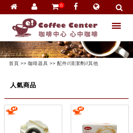
0
會員登入
繁體中文
T
忘記密碼
o
加入會員
g
g
VIP登入
l
VIP申請
e
首頁
>>
咖啡器具
>>
配件//清潔劑//其他
n
a
v
人氣商品
i
g
a
t
i
o
n