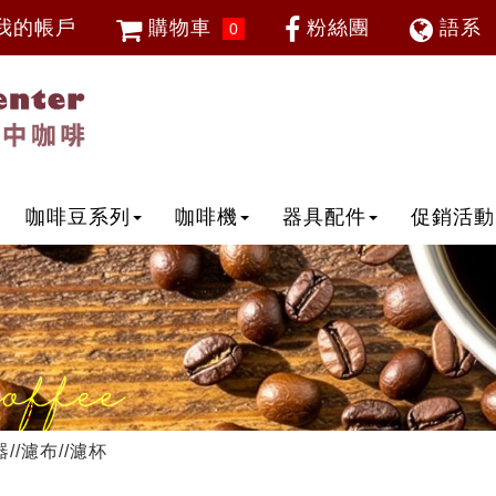
我的帳戶
購物車
粉絲團
語系
0
會員登入
繁體中
忘記密碼
加入會員
IP登入
IP申請
咖啡豆系列
咖啡機
器具配件
促銷活動
器//濾布//濾杯