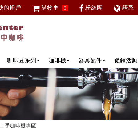
我的帳戶
購物車
粉絲團
語系
0
會員登入
繁體中
忘記密碼
加入會員
IP登入
IP申請
咖啡豆系列
咖啡機
器具配件
促銷活動
二手咖啡機專區