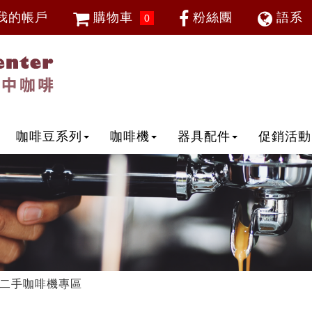
我的帳戶
購物車
粉絲團
語系
0
會員登入
繁體中
忘記密碼
加入會員
IP登入
IP申請
咖啡豆系列
咖啡機
器具配件
促銷活動
二手咖啡機專區