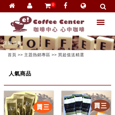
0
會員登入
繁體中文
T
忘記密碼
o
加入會員
g
g
VIP登入
l
VIP申請
e
首頁
>>
主題熱銷專區
>>
買超值送精選
n
a
v
人氣商品
i
g
a
t
i
o
n