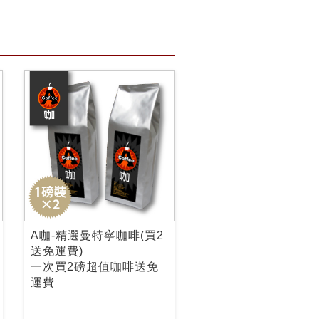
A咖-精選曼特寧咖啡(買2
送免運費)
一次買2磅超值咖啡送免
運費