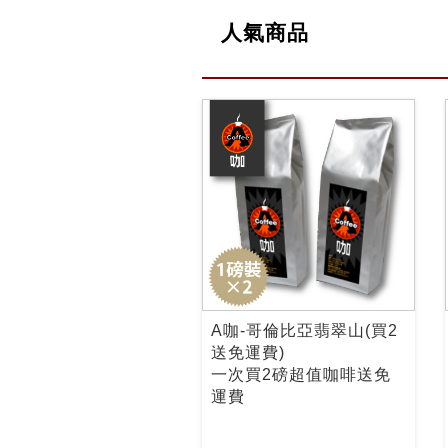
人氣商品
A咖-哥倫比亞翡翠山(買2
送免運費)
一次買2磅超值咖啡送免
運費