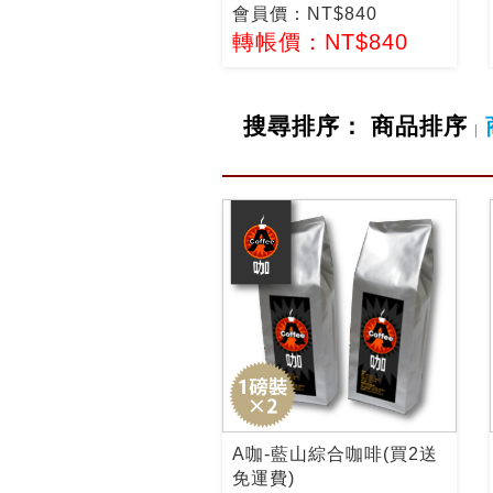
會員價：NT$840
轉帳價：NT$840
搜尋排序：
商品排序
|
A咖-藍山綜合咖啡(買2送
免運費)