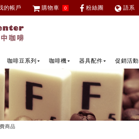
我的帳戶
購物車
粉絲團
語系
0
會員登入
繁體中
忘記密碼
加入會員
IP登入
IP申請
咖啡豆系列
咖啡機
器具配件
促銷活動
費商品