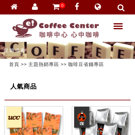
0
會員登入
繁體中文
T
忘記密碼
o
加入會員
g
g
VIP登入
l
VIP申請
e
首頁
>>
主題熱銷專區
>>
咖啡豆省錢專區
n
a
v
人氣商品
i
g
a
t
i
o
n