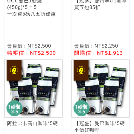
UCC曼巴1磅裝
【冠盛】曼特寧G1咖啡
(450g)*5 = 5
買五包85折
一次買5磅八五折優惠
會員價：NT$2,500
會員價：NT$2,250
轉帳價：NT$2,500
限購價：NT$1,913
阿拉比卡高山咖啡*5磅
【冠盛】曼巴咖啡*5磅
平價好咖啡