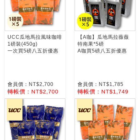
UCC瓜地馬拉風味咖啡
【A咖】瓜地馬拉薇薇
1磅裝(450g)
特南果*5磅
一次買5磅八五折優惠
A咖買5磅八五折優惠
會員價：NT$2,700
會員價：NT$1,785
轉帳價：NT$2,700
轉帳價：NT$1,749