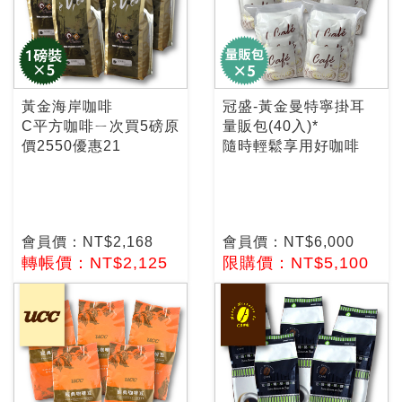
黃金海岸咖啡
冠盛-黃金曼特寧掛耳
C平方咖啡ㄧ次買5磅原
量販包(40入)*
價2550優惠21
隨時輕鬆享用好咖啡
會員價：NT$2,168
會員價：NT$6,000
轉帳價：NT$2,125
限購價：NT$5,100