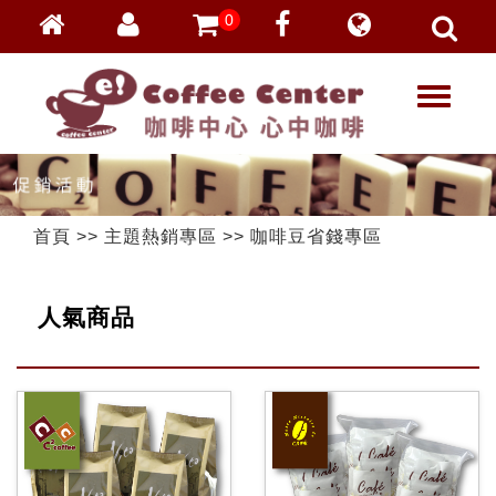
0
會員登入
繁體中文
T
忘記密碼
o
加入會員
g
g
VIP登入
l
VIP申請
e
首頁
>>
主題熱銷專區
>>
咖啡豆省錢專區
n
a
v
人氣商品
i
g
a
t
i
o
n