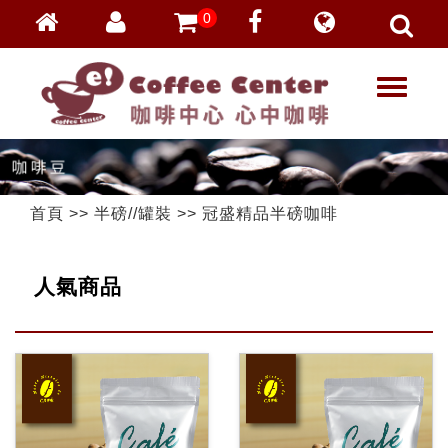
0
會員登入
繁體中文
T
忘記密碼
o
加入會員
g
g
VIP登入
l
VIP申請
e
首頁
>>
半磅//罐裝
>>
冠盛精品半磅咖啡
n
a
v
人氣商品
i
g
a
t
i
o
n