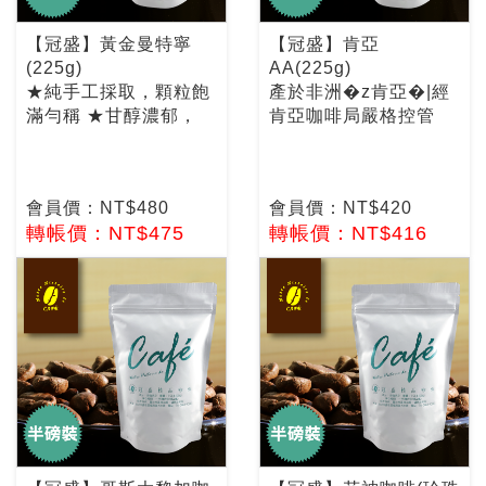
【冠盛】黃金曼特寧
【冠盛】肯亞
(225g)
AA(225g)
★純手工採取，顆粒飽
產於非洲�z肯亞�|經
滿勻稱 ★甘醇濃郁，
肯亞咖啡局嚴格控管
會員價：NT$480
會員價：NT$420
轉帳價：NT$475
轉帳價：NT$416