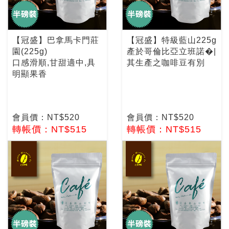
【冠盛】巴拿馬卡門莊
【冠盛】特級藍山225g
園(225g)
產於哥倫比亞立班諾�|
口感滑順,甘甜適中,具
其生產之咖啡豆有別
明顯果香
會員價：NT$520
會員價：NT$520
轉帳價：NT$515
轉帳價：NT$515