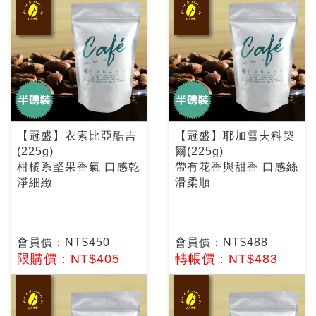
【冠盛】衣索比亞酷吉
【冠盛】耶加雪夫科契
(225g)
爾(225g)
柑橘系堅果香氣 口感乾
帶有花香與甜香 口感絲
淨細緻
滑柔順
會員價：NT$450
會員價：NT$488
限購價：NT$405
轉帳價：NT$483