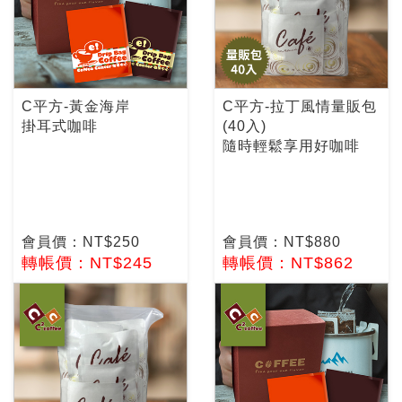
C平方-黃金海岸
C平方-拉丁風情量販包
掛耳式咖啡
(40入)
隨時輕鬆享用好咖啡
會員價：NT$250
會員價：NT$880
轉帳價：NT$245
轉帳價：NT$862