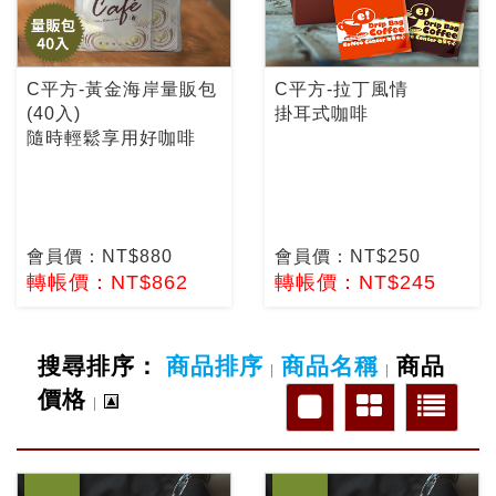
C平方-黃金海岸量販包
C平方-拉丁風情
(40入)
掛耳式咖啡
隨時輕鬆享用好咖啡
會員價：NT$880
會員價：NT$250
轉帳價：NT$862
轉帳價：NT$245
搜尋排序：
商品排序
商品名稱
商品
|
|
價格
|