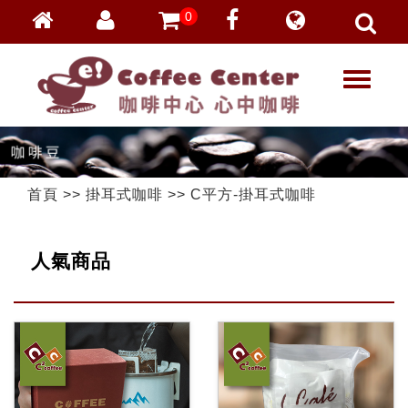
0
會員登入
繁體中文
T
忘記密碼
o
加入會員
g
g
VIP登入
l
VIP申請
e
首頁
>>
掛耳式咖啡
>>
C平方-掛耳式咖啡
n
a
v
人氣商品
i
g
a
t
i
o
n