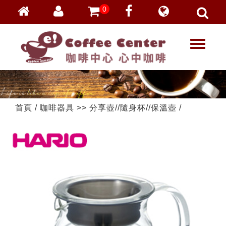
0
會員登入
繁體中文
T
忘記密碼
o
加入會員
g
g
VIP登入
l
VIP申請
e
首頁
/
咖啡器具
>>
分享壺//隨身杯//保溫壺
/
n
a
v
i
g
a
t
i
o
n