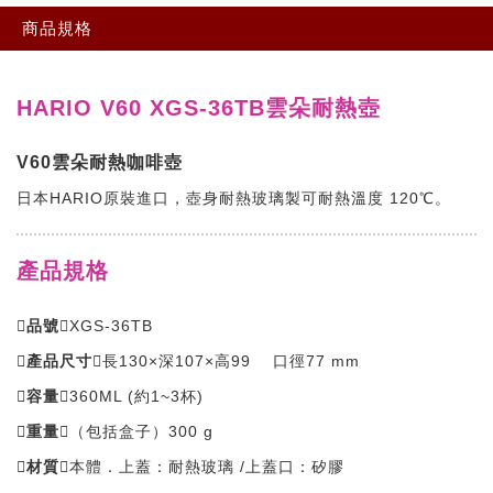
商品規格
HARIO
V60 XGS-36TB
雲朵耐熱壺
V60雲朵耐熱咖啡壺
日本HARIO原裝進口，壺身耐熱玻璃製可耐熱溫度 120℃。
產品規格
品號
XGS-36TB
產品尺寸
長130×深107×高99 口徑77 mm
容量
360ML (約1~3杯)
重量
（包括盒子）300 g
材質
本體．上蓋：耐熱玻璃 /上蓋口：矽膠