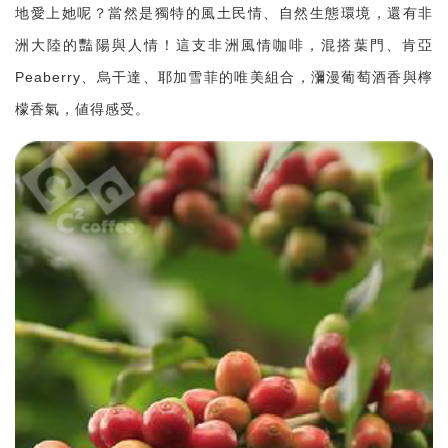
地愛上她呢？當然是獨特的風土民情、自然生態環境，還有非
洲大陸的豔陽與人情！這支非洲風情咖啡，混搭葉門、肯亞
Peaberry、烏干達、耶加雪菲的唯美組合，瀰漫葡萄酒香與檸
檬香氣，値得感受。