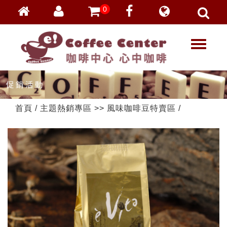
0
會員登入
繁體中文
T
忘記密碼
o
加入會員
g
g
VIP登入
l
VIP申請
e
首頁
/
主題熱銷專區
>>
風味咖啡豆特賣區
/
n
a
v
i
g
a
t
i
o
n