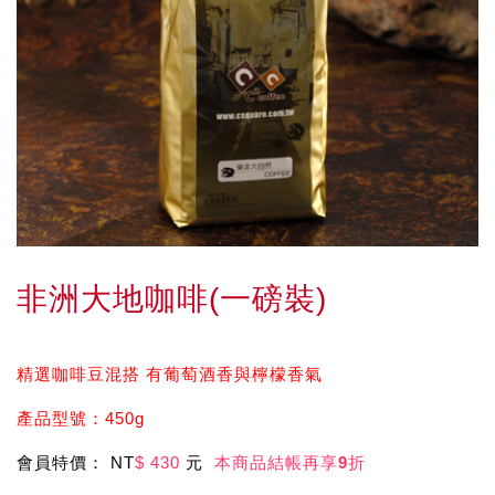
非洲大地咖啡(一磅裝)
精選咖啡豆混搭 有葡萄酒香與檸檬香氣
產品型號：450g
會員特價： NT
$ 430
元
本商品結帳再享
9
折