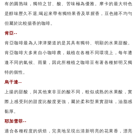
有的圓熟味，獨特之甘、酸、苦味極為優雅。摩卡的最大特色
是醇味歷久不退,喝起來帶有獨特果香及草腥香，豆色雖不均勻
但屬於比較揚香的咖啡。
肯亞--
肯亞咖啡最為人津津樂道的是其具有獨特、明顯的水果甜酸。
肯亞咖啡大多來自小咖啡農，栽植在各種不同環境上，每年遭
逢不同的氣候、雨量，因此所種植之咖啡豆有著各種鮮明又獨
特的個性。
烏干達--
上揚的甜酸 , 與其他東非豆的酸不同，較似成熟的水果酸，實
際上感受到的甜度比酸度更強，屬於柔和型果實甜味，油脂感
黏厚。
耶加雪菲--
適合各種程度的烘焙，完美地呈現出清新明亮的花果香，漂亮