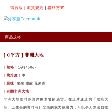
留言版
|
退貨規則
|
聯絡方式
商品規格
[ C平方 ] 非洲大地
[ 規格 ]
1磅(450g)
[ 烘焙度 ]
中
[ 風味 ]
果酸 甜酸 花果香
[ 有關非洲大地 ]
非洲大地咖啡保證席捲老饕的感官。在這片遙遠的「黑暗大
陸」上生長的咖啡有什麼樣的魅力或魔力，可以令人無法自拔