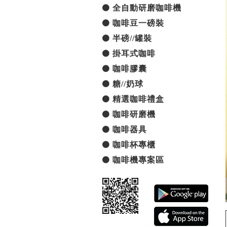
全自動研磨咖啡機
咖啡豆一磅裝
半磅//罐裝
掛耳式咖啡
咖啡膠囊
糖//奶球
精選咖啡禮盒
咖啡研磨機
咖啡器具
咖啡杯專櫃
咖啡機專案區