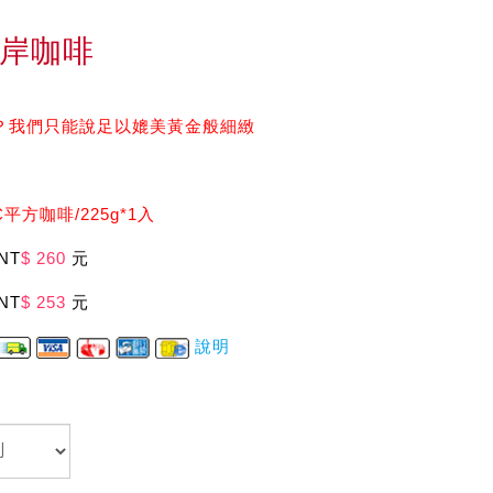
岸咖啡
？我們只能說足以媲美黃金般細緻
平方咖啡/225g*1入
NT
$ 260
元
NT
$ 253
元
說明