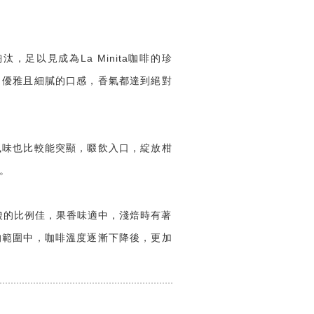
足以見成為La Minita咖啡的珍
，優雅且細膩的口感，香氣都達到絕對
風味也比較能突顯，啜飲入口，綻放柑
。
酸的比例佳，果香味適中，淺焙時有著
的範圍中，咖啡溫度逐漸下降後，更加