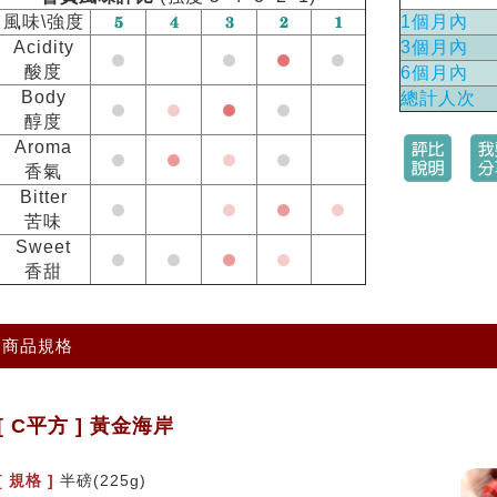
風味\強度
1個月內
Acidity
3個月內
酸度
6個月內
Body
總計人次
醇度
Aroma
香氣
Bitter
苦味
Sweet
香甜
商品規格
[ C平方 ] 黃金海岸
[ 規格 ]
半磅(225g)