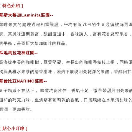
[ 特色介紹 ]
哥斯大黎加Laminita莊園--
咖啡果實的處理過程相當嚴謹，平均有近70%的生豆必須被篩選淘汰，
貴。其風味濃稠豐富，酸甜度適中，香味誘人，富有花香及堅果香
的平衡，是哥斯大黎加咖啡的極品。
瓜地馬拉花神莊園--
高海拔生長的咖啡樹，豆質堅硬、生長出的咖啡香氣較上揚，同時
橘與桑椹水果茶的清香甜味，淺焙下展現明亮乾淨的果酸，香醇回甘
哥倫比亞NARINO莊園--
豆子精緻不在話下， 味道均衡性佳，香氣十足，微苦帶甜與明亮果
溫和的巧克力味，重烘焙有葡萄乾的香氣，口感環繞在水果清甜味
圓潤，更加香甜。
[ 貼心小叮嚀 ]