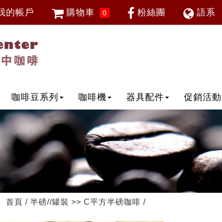
我的帳戶
購物車
粉絲團
語系
0
會員登入
繁體中
忘記密碼
加入會員
IP登入
IP申請
咖啡豆系列
咖啡機
器具配件
促銷活動
首頁
/
半磅//罐裝
>>
C平方半磅咖啡
/