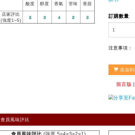
酸度
醇度
香氣
苦味
香甜
店家評比
訂購數量
(強度1~5)
注意事項：
添加到
留言版
會員風味評比
會員風味評比
(強度 5>4>3>2>1)