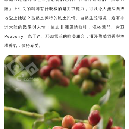
陸」上生長的咖啡有什麼樣的魅力或魔力，可以令人無法自拔
地愛上她呢？當然是獨特的風土民情、自然生態環境，還有非
洲大陸的豔陽與人情！這支非洲風情咖啡，混搭葉門、肯亞
Peaberry、烏干達、耶加雪菲的唯美組合，瀰漫葡萄酒香與檸
檬香氣，値得感受。