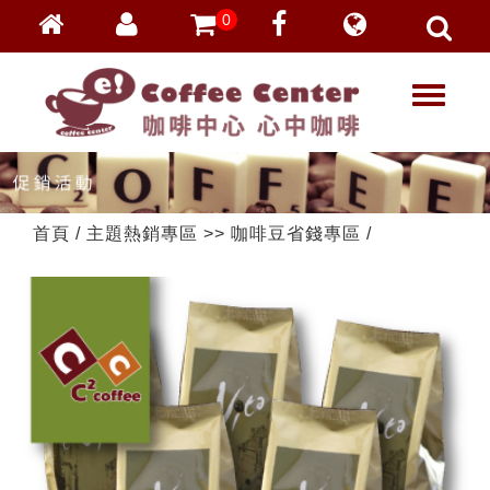
0
會員登入
繁體中文
T
忘記密碼
o
加入會員
g
g
VIP登入
l
VIP申請
e
首頁
/
主題熱銷專區
>>
咖啡豆省錢專區
/
n
a
v
i
g
a
t
i
o
n