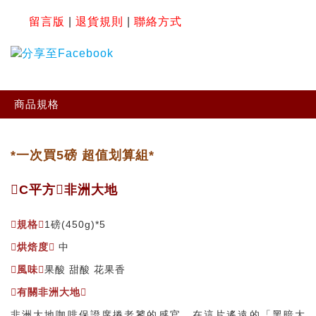
留言版
|
退貨規則
|
聯絡方式
商品規格
*一次買5磅 超值划算組*
C平方非洲大地
規格
1磅(450g)*5
烘焙度
中
風味
果酸 甜酸 花果香
有關非洲大地
非洲大地咖啡保證席捲老饕的感官。在這片遙遠的「黑暗大