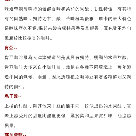
味道帶潤滑獨特的發酵香味和柔和的果酸，甘性特佳，有其特
有的圓熟味，獨特之甘、酸、苦味極為優雅。摩卡的最大特色
是醇味歷久不退,喝起來帶有獨特果香及草腥香，豆色雖不均勻
但屬於比較揚香的咖啡。
肯亞--
肯亞咖啡最為人津津樂道的是其具有獨特、明顯的水果甜酸。
肯亞咖啡大多來自小咖啡農，栽植在各種不同環境上，每年遭
逢不同的氣候、雨量，因此所種植之咖啡豆有著各種鮮明又獨
特的個性。
烏干達--
上揚的甜酸 , 與其他東非豆的酸不同，較似成熟的水果酸，實
際上感受到的甜度比酸度更強，屬於柔和型果實甜味，油脂感
黏厚。
耶加雪菲--