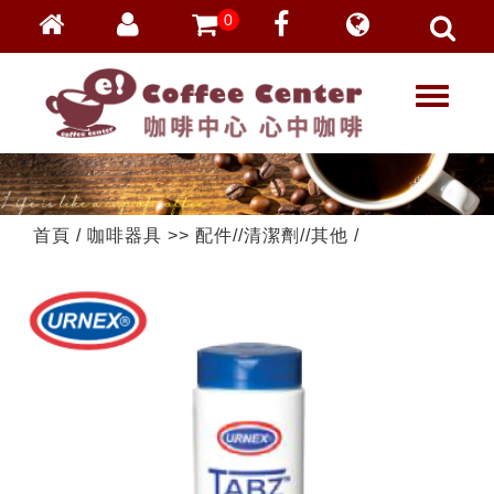
0
會員登入
繁體中文
T
忘記密碼
o
加入會員
g
g
VIP登入
l
VIP申請
e
首頁
/
咖啡器具
>>
配件//清潔劑//其他
/
n
a
v
i
g
a
t
i
o
n