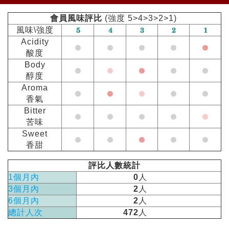
會員風味評比
(強度 5>4>3>2>1)
風味\強度
Acidity
酸度
Body
醇度
Aroma
香氣
Bitter
苦味
Sweet
香甜
評比人數統計
1個月內
0
人
3個月內
2
人
6個月內
2
人
總計人次
472
人