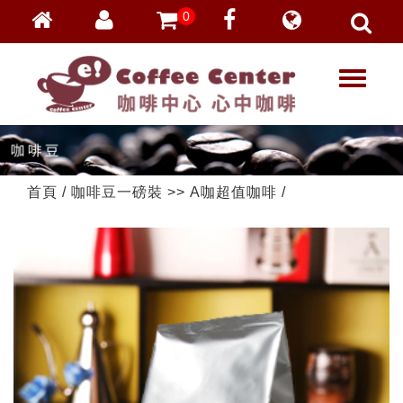
0
會員登入
繁體中文
T
忘記密碼
o
加入會員
g
g
VIP登入
l
VIP申請
e
首頁
/
咖啡豆一磅裝
>>
A咖超值咖啡
/
n
a
v
i
g
a
t
i
o
n