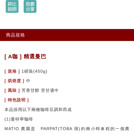
商品規格
[ A咖 ] 精選曼巴
[ 規格 ]
1磅裝(450g)
[
烘焙度 ]
中
[
風味 ]
芳香甘醇 苦甘適中
[ 特色說明 ]
本品採用以下兩種咖啡豆調和而成
(1)曼特寧咖啡
MATIO 農園是離PARPAT(TOBA 湖)約兩小時車程的一個農