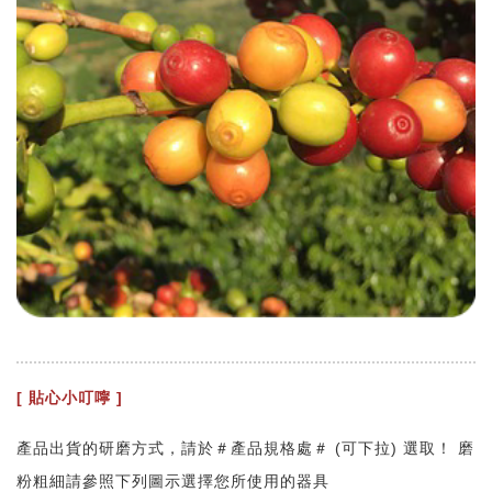
[ 貼心小叮嚀 ]
產品出貨的研磨方式，請於＃產品規格處＃ (可下拉) 選取！ 磨
粉粗細請參照下列圖示選擇您所使用的器具