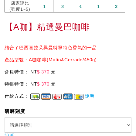
店家評比
(強度1~5)
【A咖】精選曼巴咖啡
結合了巴西喜拉朵與曼特寧特色香氣的一品
產品型號：A咖咖啡(Matio&Cerrado/450g)
會員特價： NT
$ 370
元
轉帳特價： NT
$ 370
元
付款方式：
說明
研磨刻度
說明