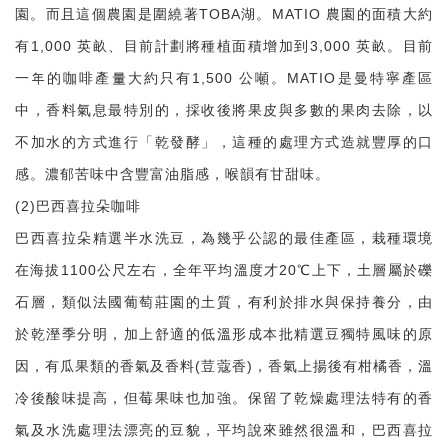
園。而且這個農園是圍繞著TOBA湖。MATIO 農園的面積大約
有1,000 英畝、目前計劃將種植面積增加到3,000 英畝。目前
一年的咖啡產量大約只有1,500 公噸。MATIO是曼特寧產區
中，香料氣息最特別的，採收後將果皮與多數的果肉去除，以
不加水的方式進行「乾發酵」，這種的處理方式造就豐厚的口
感。濃郁苦味中含豐富油脂感，喉韻有甘甜味。
(2)巴西喜拉朵咖啡
巴西喜拉朵精選半水洗豆，為幾乎公認的最佳產區，栽種環境
在海拔1100公尺左右，全年平均溫度才20℃上下，土層屬於礫
石層，類似法國葡萄莊園的土質，有利於排水與保持養分，由
於乾溼季分明，加上舒適的低溫形成本批精選豆獨特風味的原
因，有瓜果類的香氣及香料(荳蔻香)，香氣上揚後有柑橘香，溫
冷後酸味提高，但莓果味也加強。保留了乾燥處理法特有的香
氣及水洗處理法漂亮的豆貌，平均說來雖然很溫和，巴西喜拉