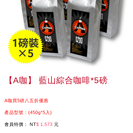
【A咖】 藍山綜合咖啡*5磅
A咖買5磅八五折優惠
產品型號：(450g*5入)
會員特價： NT
$ 1,573
元