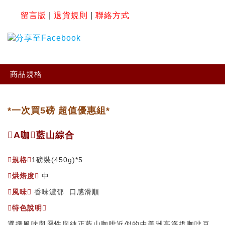
留言版
|
退貨規則
|
聯絡方式
商品規格
*一次買5磅 超值優惠組*
A咖藍山綜合
規格
1磅裝(450g)*5
烘焙度
中
風味
香味濃郁 口感滑順
特色說明
選擇風味與屬性與純正藍山咖啡近似的中美洲高海拔咖啡豆，