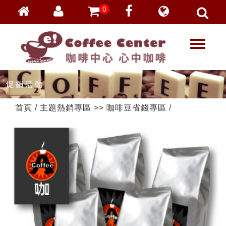
0
會員登入
繁體中文
T
忘記密碼
o
加入會員
g
g
VIP登入
l
VIP申請
e
首頁
/
主題熱銷專區
>>
咖啡豆省錢專區
/
n
a
v
i
g
a
t
i
o
n