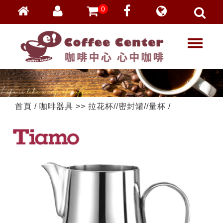
0
會員登入
繁體中文
T
忘記密碼
o
加入會員
g
g
VIP登入
l
VIP申請
e
首頁
/
咖啡器具
>>
拉花杯//密封罐//量杯
/
n
a
v
i
g
a
t
i
o
n