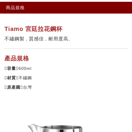
商品規格
Tiamo 宮廷拉花鋼杯
不鏽鋼製
質感佳
耐用度高
，
，
。
產品規格
容量

600ml
材質
不鏽鋼
原產國
台灣