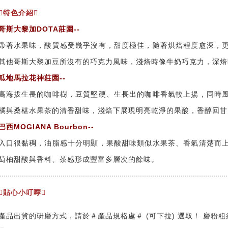
特色介紹
哥斯大黎加DOTA莊園--
帶著水果味，酸質感受幾乎沒有，甜度極佳，隨著烘焙程度愈深，
其他哥斯大黎加豆所沒有的巧克力風味，淺焙時像牛奶巧克力，深焙
瓜地馬拉花神莊園--
高海拔生長的咖啡樹，豆質堅硬、生長出的咖啡香氣較上揚，同時
橘與桑椹水果茶的清香甜味，淺焙下展現明亮乾淨的果酸，香醇回甘
巴西MOGIANA Bourbon--
入口很黏稠，油脂感十分明顯，果酸甜味類似水果茶、香氣清楚而
萄柚甜酸與香料、茶感形成豐富多層次的餘味。
貼心小叮嚀
產品出貨的研磨方式，請於＃產品規格處＃ (可下拉) 選取！ 磨粉