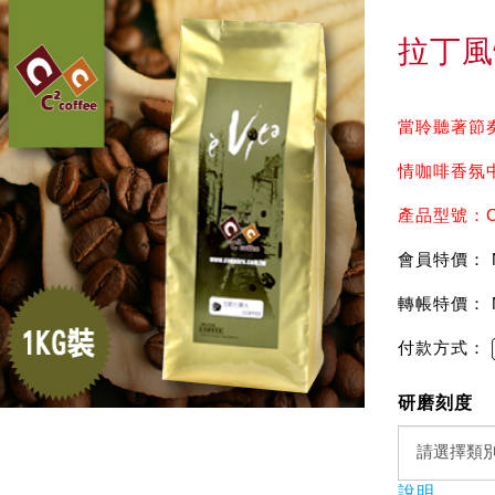
拉丁風
當聆聽著節
情咖啡香氛中.
產品型號：C
會員特價： 
轉帳特價： 
付款方式：
研磨刻度
說明