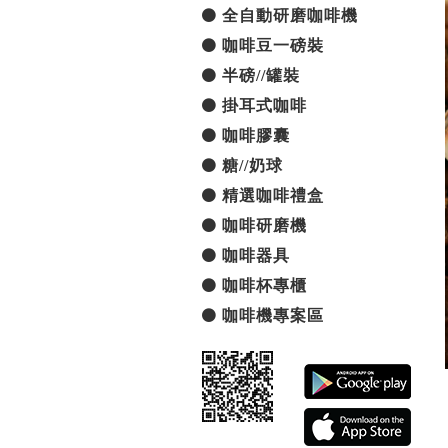
全自動研磨咖啡機
咖啡豆一磅裝
半磅//罐裝
掛耳式咖啡
咖啡膠囊
糖//奶球
精選咖啡禮盒
咖啡研磨機
咖啡器具
咖啡杯專櫃
咖啡機專案區