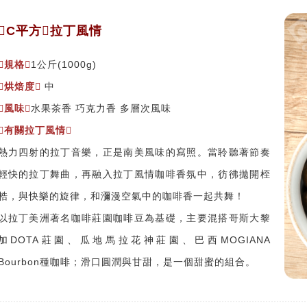
C平方拉丁風情
規格
1公斤
(1000g)
烘焙度
中
風味
水果茶香 巧克力香 多層次風味
有關拉丁風情
熱力四射的拉丁音樂，正是南美風味的寫照。當聆聽著節奏
輕快的拉丁舞曲，再融入拉丁風情咖啡香氛中，彷彿拋開桎
梏，與快樂的旋律，和瀰漫空氣中的咖啡香一起共舞！
以拉丁美洲著名咖啡莊園咖啡豆為基礎，主要混搭哥斯大黎
加DOTA莊園、瓜地馬拉花神莊園、巴西MOGIANA
Bourbon種咖啡；滑口圓潤與甘甜，是一個甜蜜的組合。