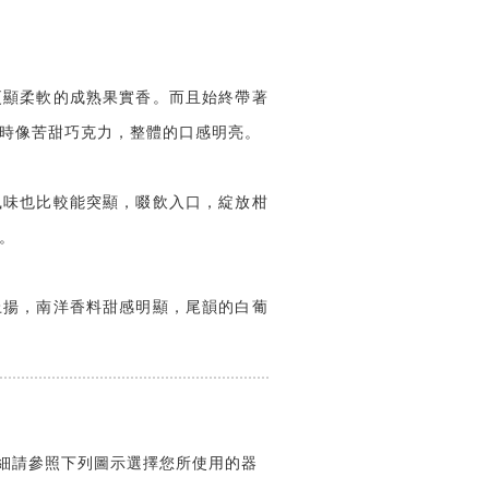
更顯柔軟的成熟果實香。而且始終帶著
時像苦甜巧克力，整體的口感明亮。
風味也比較能突顯，啜飲入口，綻放柑
。
上揚，南洋香料甜感明顯，尾韻的白葡
粗細請參照下列圖示選擇您所使用的器