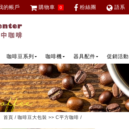
我的帳戶
購物車
粉絲團
語系
0
會員登入
繁體中
忘記密碼
加入會員
IP登入
IP申請
咖啡豆系列
咖啡機
器具配件
促銷活動
首頁
/
咖啡豆大包裝
>>
C平方咖啡
/