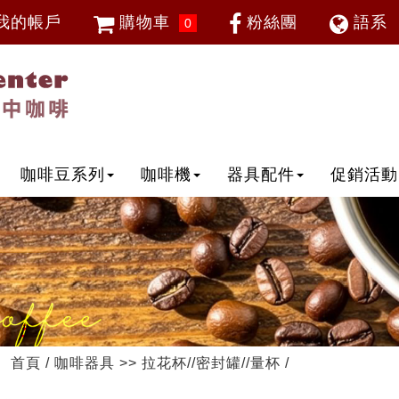
我的帳戶
購物車
粉絲團
語系
0
會員登入
繁體中
忘記密碼
加入會員
IP登入
IP申請
咖啡豆系列
咖啡機
器具配件
促銷活動
首頁
/
咖啡器具
>>
拉花杯//密封罐//量杯
/