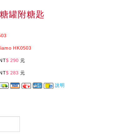
糖罐附糖匙
503
amo HK0503
NT
$ 290
元
NT
$ 283
元
說明