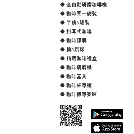
全自動研磨咖啡機
咖啡豆一磅裝
半磅//罐裝
掛耳式咖啡
咖啡膠囊
糖//奶球
精選咖啡禮盒
咖啡研磨機
咖啡器具
咖啡杯專櫃
咖啡機專案區