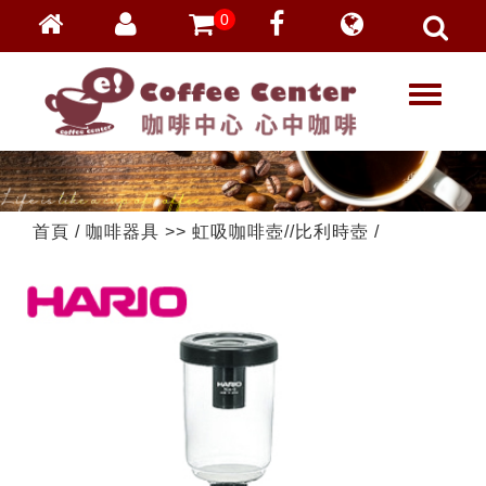
0
會員登入
繁體中文
T
忘記密碼
o
加入會員
g
g
VIP登入
l
VIP申請
e
首頁
/
咖啡器具
>>
虹吸咖啡壺//比利時壺
/
n
a
v
i
g
a
t
i
o
n