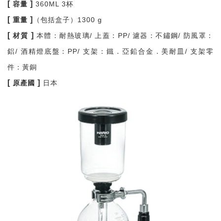
[
]
容量
360ML 3杯
[
]
重量
（包括盒子）1300 g
[
]
材質
本體：耐熱玻璃/ 上蓋：PP/ 濾器：不鏽鋼/ 防風罩：
鋁/ 酒精燈底盤：PP/ 支架：鐵．亞鉛合金．美耐皿/ 支架零
件：黃銅
[
]
原產國
日本