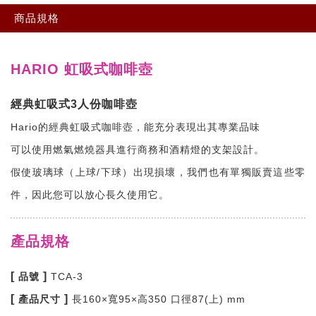
商品規格
HARIO 虹吸式咖啡壺
經典虹吸式3人份咖啡壺
Hario的經典虹吸式咖啡壺，能充分表現出其專業品味
可以使用燃氣燃燒器具進行商務和酒精燈的支架設計。
假使玻璃球（上球/下球）出現損壞，我們也有單獨販賣這些零
件，因此您可以放心長久使用它。
產品規格
[
]
品號
TCA-3
[
]
產品尺寸
長160×寬95×高350 口徑87(上) mm