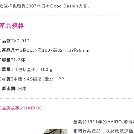
款濾杯也獲得2007年日本Good Design大賞。
產品規格
品號
VD-01T
產品尺寸
長115×寬100×高82 口徑95 mm
容量
1-2杯
重量
（包括盒子）100 g
材質
本體：AS樹脂 /量匙：PP
原產國
日本
品牌故事／HARIO
創業於1921年的HAIRO
相關器具產品，以及微波加熱