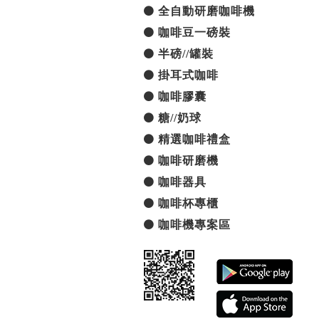
全自動研磨咖啡機
咖啡豆一磅裝
半磅//罐裝
掛耳式咖啡
咖啡膠囊
糖//奶球
精選咖啡禮盒
咖啡研磨機
咖啡器具
咖啡杯專櫃
咖啡機專案區