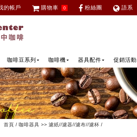
我的帳戶
購物車
粉絲團
語系
0
會員登入
繁體中
忘記密碼
加入會員
IP登入
IP申請
咖啡豆系列
咖啡機
器具配件
促銷活動
首頁
/
咖啡器具
>>
濾紙//濾器//濾布//濾杯
/