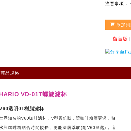
注意事項：
添加到
留言版
商品規格
HARIO
VD-01T螺旋濾杯
V60透明01樹脂濾杯
世界知名的V60咖啡濾杯，V型圓錐狀，讓咖啡粉層更深，熱
水與咖啡粉結合時間較長，更能深層萃取(附V60量匙)，這