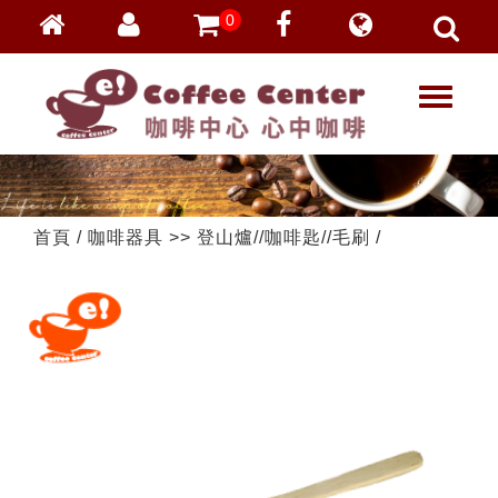
0
會員登入
繁體中文
T
忘記密碼
o
加入會員
g
g
VIP登入
l
VIP申請
e
首頁
/
咖啡器具
>>
登山爐//咖啡匙//毛刷
/
n
a
v
i
g
a
t
i
o
n