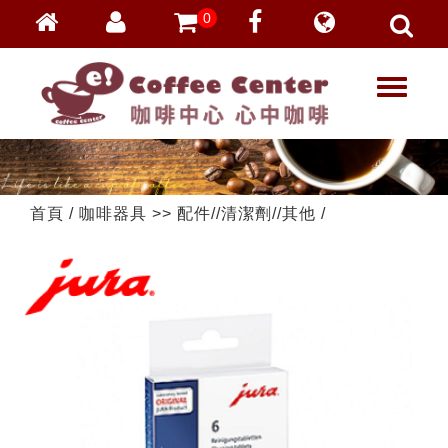
0
會員登入
繁體中文
T
忘記密碼
o
加入會員
g
g
VIP登入
l
VIP申請
e
首頁
/
咖啡器具
>>
配件//清潔劑//其他
/
n
a
v
i
g
a
t
i
o
n