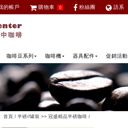
我的帳戶
購物車
粉絲團
語系
0
會員登入
繁體中
忘記密碼
加入會員
IP登入
IP申請
咖啡豆系列
咖啡機
器具配件
促銷活動
首頁
/
半磅//罐裝
>>
冠盛精品半磅咖啡
/