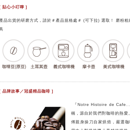
[ 貼心小叮嚀 ]
產品出貨的研磨方式，請於＃產品規格處＃ (可下拉) 選取！ 磨粉
具
[ 品牌故事／冠盛精品咖啡 ]
『Notre Histoire de
稱，源自於我們對咖啡的熱愛
傅親身操刀自家烘焙，嚴選咖