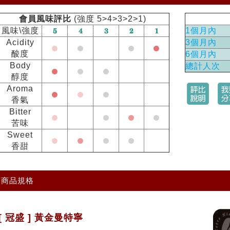
會員風味評比
(強度 5>4>3>2>1)
風味\強度
1個月內
Acidity
3個月內
酸度
6個月內
Body
總計人次
醇度
Aroma
香氣
Bitter
苦味
Sweet
香甜
商品規格
[ 冠盛 ] 黃金曼特寧