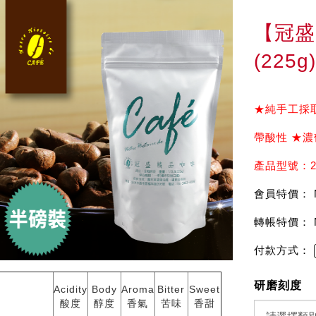
【冠盛
(225g
★純手工採
帶酸性 ★
產品型號：2
會員特價： 
轉帳特價： 
付款方式：
研磨刻度
Acidity
Body
Aroma
Bitter
Sweet
酸度
醇度
香氣
苦味
香甜