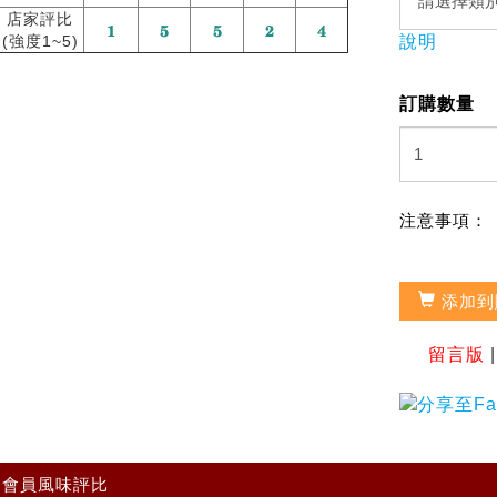
店家評比
(強度1~5)
說明
訂購數量
注意事項：
添加到
留言版
會員風味評比