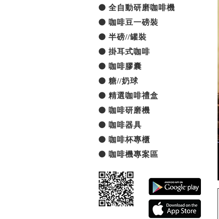
全自動研磨咖啡機
咖啡豆一磅裝
半磅//罐裝
掛耳式咖啡
咖啡膠囊
糖//奶球
精選咖啡禮盒
咖啡研磨機
咖啡器具
咖啡杯專櫃
咖啡機專案區