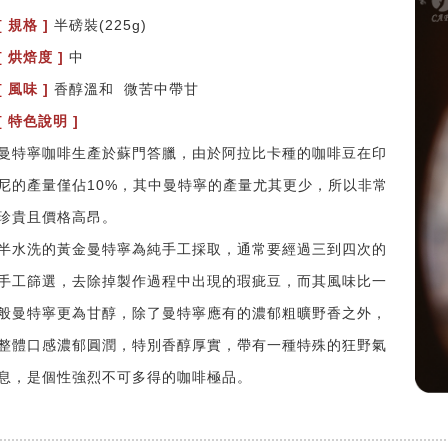
[ 規格 ]
半磅裝(225g)
[
烘焙度 ]
中
[
風味 ]
香醇溫和 微苦中帶甘
[
特色說明 ]
曼特寧咖啡生產於蘇門答臘，由於阿拉比卡種的咖啡豆在印
尼的產量僅佔10%，其中曼特寧的產量尤其更少，所以非常
珍貴且價格高昂。
半水洗的黃金曼特寧為純手工採取，通常要經過三到四次的
手工篩選，去除掉製作過程中出現的瑕疵豆，而其風味比一
般曼特寧更為甘醇，除了曼特寧應有的濃郁粗曠野香之外，
整體口感濃郁圓潤，特別香醇厚實，帶有一種特殊的狂野氣
息，是個性強烈不可多得的咖啡極品。