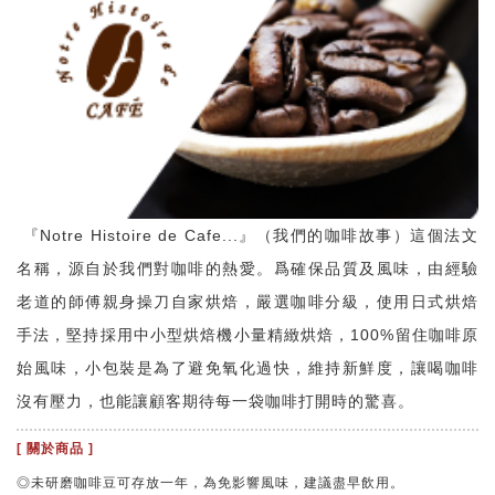
『Notre Histoire de Cafe...』（我們的咖啡故事）這個法文
名稱，源自於我們對咖啡的熱愛。爲確保品質及風味，由經驗
老道的師傅親身操刀自家烘焙，嚴選咖啡分級，使用日式烘焙
手法，堅持採用中小型烘焙機小量精緻烘焙，100%留住咖啡原
始風味，小包裝是為了避免氧化過快，維持新鮮度，讓喝咖啡
沒有壓力，也能讓顧客期待每一袋咖啡打開時的驚喜。
[ 關於商品 ]
◎未研磨咖啡豆可存放一年，為免影響風味，建議盡早飲用。