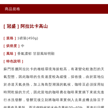
商品規格
[ 冠盛 ] 阿拉比卡高山
[ 規格 ]
1磅裝(450g)
[ 烘焙度 ]
中
[ 風味 ]
香氣濃郁 甘甜風味明顯
[ 特色說明 ]
蘇門答臘阿拉比卡的種植環境海拔較高，有著變化較激烈的天
氣型態，因此咖啡的生長速度較為緩慢，採收後，由於當地位
於赤道天氣炎熱，加上海島型潮濕的氣候，咖啡豆必須採用短
時間乾燥的方式，因此當地的咖啡農在咖啡果實摘下來就先進
行水洗發酵，發酵完後立刻將咖啡果實倒入去果皮機去除豆子
的果肉及果殼，而這個時候的水份含量約30~40%，再進行日曬