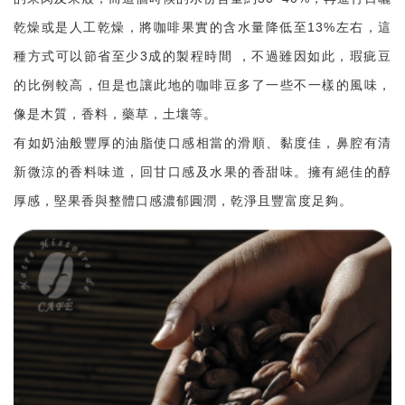
乾燥或是人工乾燥，將咖啡果實的含水量降低至13%左右，這
種方式可以節省至少3成的製程時間 ，不過雖因如此，瑕疵豆
的比例較高，但是也讓此地的咖啡豆多了一些不一樣的風味，
像是木質，香料，藥草，土壤等。
有如奶油般豐厚的油脂使口感相當的滑順、黏度佳，鼻腔有清
新微涼的香料味道，回甘口感及水果的香甜味。擁有絕佳的醇
厚感，堅果香與整體口感濃郁圓潤，乾淨且豐富度足夠。