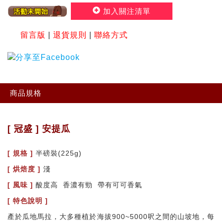
加入關注清單
留言版
|
退貨規則
|
聯絡方式
商品規格
[ 冠盛 ] 安提瓜
[ 規格 ]
半磅裝(225g)
[ 烘焙度 ]
淺
[ 風味 ]
酸度高 香濃有勁 帶有可可香氣
[ 特色說明 ]
產於瓜地馬拉，大多種植於海拔900~5000呎之間的山坡地，每