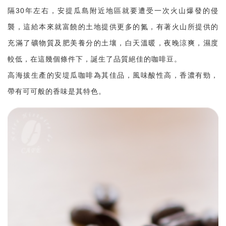
隔30年左右，安提瓜島附近地區就要遭受一次火山爆發的侵
襲，這給本來就富饒的土地提供更多的氮，有著火山所提供的
充滿了礦物質及肥美養分的土壤，白天溫暖，夜晚涼爽，濕度
較低，在這幾個條件下，誕生了品質絕佳的咖啡豆。
高海拔生產的安堤瓜咖啡為其佳品，風味酸性高，香濃有勁，
帶有可可般的香味是其特色。