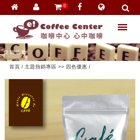
0
會員登入
繁體中文
T
忘記密碼
o
加入會員
g
g
VIP登入
l
VIP申請
e
首頁
/
主題熱銷專區
>>
四色優惠
/
n
a
v
i
g
a
t
i
o
n