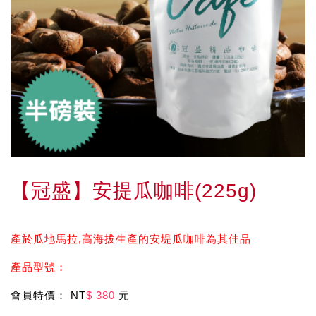
【冠盛】安提瓜咖啡(225g)
產於瓜地馬拉,高海拔生產的安堤瓜咖啡為其佳品
產品型號：
會員特價： NT
$
380
元