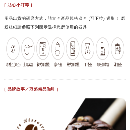
[ 貼心小叮嚀 ]
產品出貨的研磨方式，請於＃產品規格處＃ (可下拉) 選取！ 磨
粉粗細請參照下列圖示選擇您所使用的器具
[ 品牌故事／冠盛精品咖啡 ]