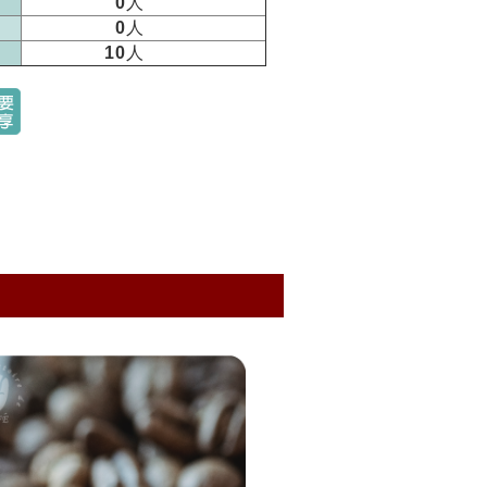
0
人
0
人
10
人