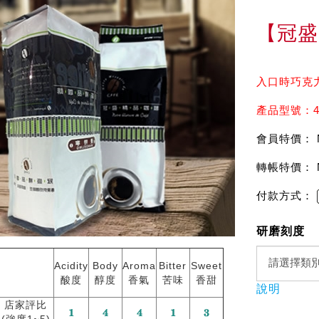
【冠盛
入口時巧克
產品型號：4
會員特價： 
轉帳特價： 
付款方式：
研磨刻度
Acidity
Body
Aroma
Bitter
Sweet
酸度
醇度
香氣
苦味
香甜
說明
店家評比
(強度1~5)