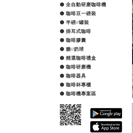
全自動研磨咖啡機
咖啡豆一磅裝
半磅//罐裝
掛耳式咖啡
咖啡膠囊
糖//奶球
精選咖啡禮盒
咖啡研磨機
咖啡器具
咖啡杯專櫃
咖啡機專案區