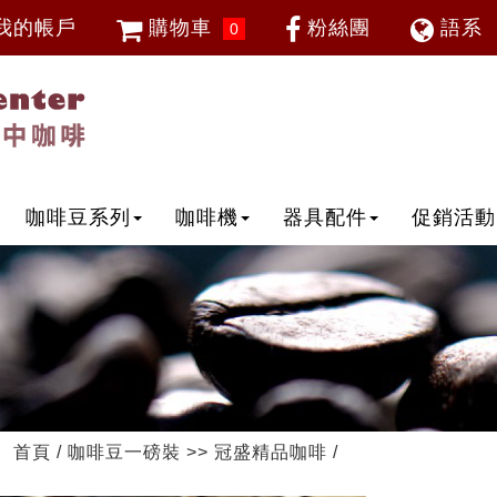
我的帳戶
購物車
粉絲團
語系
0
會員登入
繁體中
忘記密碼
加入會員
IP登入
IP申請
咖啡豆系列
咖啡機
器具配件
促銷活動
首頁
/
咖啡豆一磅裝
>>
冠盛精品咖啡
/