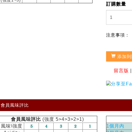
訂購數量
注意事項：
添加到
留言版
會員風味評比
會員風味評比
(強度 5>4>3>2>1)
風味\強度
1個月內