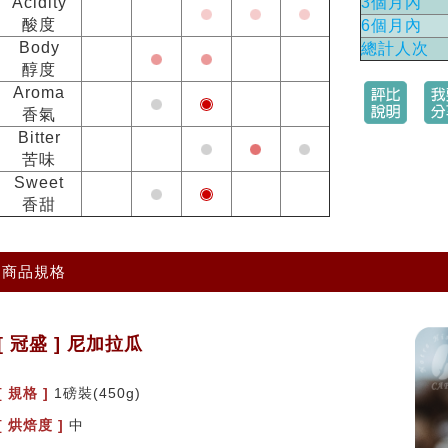
Acidity
3個月內
酸度
6個月內
Body
總計人次
醇度
Aroma
香氣
Bitter
苦味
Sweet
香甜
商品規格
[ 冠盛 ] 尼加拉瓜
[ 規格 ]
1磅裝(450g)
[ 烘焙度 ]
中