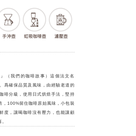
 Cafe...』（我們的咖啡故事）這個法文名
。爲確保品質及風味，由經驗老道的
咖啡分級，使用日式烘焙手法，堅持
，100%留住咖啡原始風味，小包裝
鮮度，讓喝咖啡沒有壓力，也能讓顧
喜。