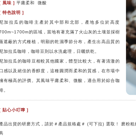
[ 風味 ]
平庸柔和 微酸
[ 特色說明 ]
尼加拉瓜的咖啡主產於其中部和北部，產地多位於高度
700m~1700m的區域，當地有著充滿了火山灰的土壤並採樹
蔭遮蔽的方式種植，明顯的乾濕季節分布，產生出高品質的
尼加拉瓜咖啡，咖啡豆則以水洗處理，日曬烘乾。
尼加拉瓜的咖啡豆相較其他國家，體型比較大，有著清澈的
口感以及絕佳的香醇度，這種圓潤而柔和的質感，在市場中
擁有極高的評價。其風味平庸柔和、微酸，適合用於綜合咖
啡。
[ 貼心小叮嚀 ]
產品出貨的研磨方式，請於＃產品規格處＃ (可下拉) 選取！ 磨粉
具