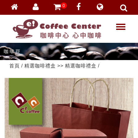
0
會員登入
繁體中文
T
忘記密碼
o
加入會員
g
g
VIP登入
l
VIP申請
e
首頁
/
精選咖啡禮盒
>>
精選咖啡禮盒
/
n
a
v
i
g
a
t
i
o
n