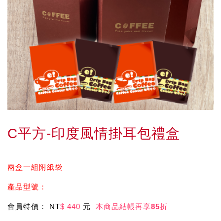
C平方-印度風情掛耳包禮盒
兩盒一組附紙袋
產品型號：
會員特價： NT
$ 440
元
本商品結帳再享
85
折