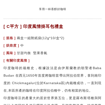
享用一杯香醇好咖啡
[ C平方 ] 印度風情掛耳包禮盒
[ 規格 ]
兩盒一組附紙袋(12g*10/盒*2)
[ 烘焙度 ]
中
[ 風味 ]
甘甜均衡 堅果香氣
[ 有關印度風情 ]
印度咖啡的栽種史，根據說法是由伊斯蘭教的朝聖者Baba
Budan 在西元1650年首度將咖啡苗帶出阿拉伯世界，拿到南印
度的 Chickmagalur(位於Karnataka區)內栽種成功，一直到現
在,本區所產的咖啡在印度阿拉伯種中，仍有相當的地位。
印度咖啡豆的產量大約居於世界第五位，更是羅布斯塔種與阿