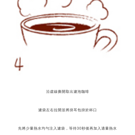
沿虛線撕開取出濾泡咖啡
濾袋左右拉開並將掛耳包掛於杯口
先將少量熱水均勻注入濾袋，等待30秒後再加入適量熱水