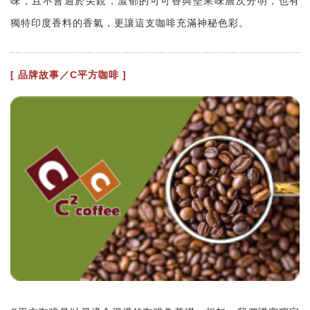
味，且不會過於尖銳，濃郁的可可香與堅果味層次分明，也有
獨特印度香料的香氣，更讓這支咖啡充滿神秘色彩。
[ 品牌故事／C平方咖啡 ]