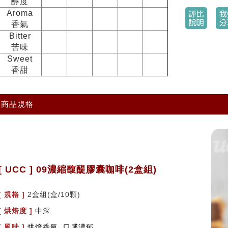
醇度
Aroma
香氣
Bitter
苦味
Sweet
香甜
商品規格
[ UCC ] 09濃縮馥醍膠囊咖啡(2盒組)
[ 規格 ]
2盒組(盒/10顆)
[ 烘焙度 ]
中深
[ 風味 ]
烘焙香氣 口感濃郁