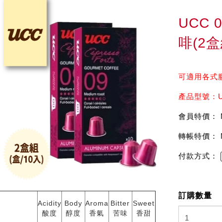
UCC 
啡(2盒
可適用各式
產品型號：U
會員特價： 
轉帳特價： 
付款方式：
訂購數量
Acidity
Body
Aroma
Bitter
Sweet
酸度
醇度
香氣
苦味
香甜