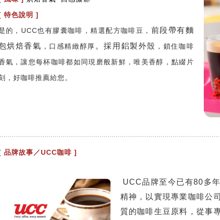
[ 特色說明 ]
前段帶有麵
是的，UCC也有膠囊咖啡，精選配方咖啡豆，
包烘焙香氣
。採用鋁製外殼
，口感精緻醇厚
，鎖住咖啡
香氣，讓您每杯咖啡都如同現磨般新鮮，唯美香醇，點綴片
刻，好咖啡推薦給您。
[ 品牌故事／UCC咖啡 ]
UCC品牌至今已有80多
精神，以實現專業咖啡公
質的咖啡生豆原料，從事