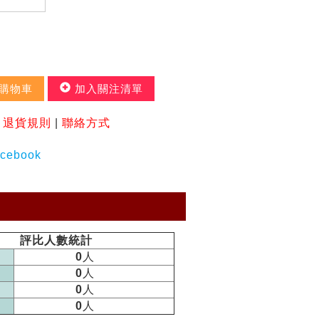
購物車
加入關注清單
|
退貨規則
|
聯絡方式
評比人數統計
0
人
0
人
0
人
0
人