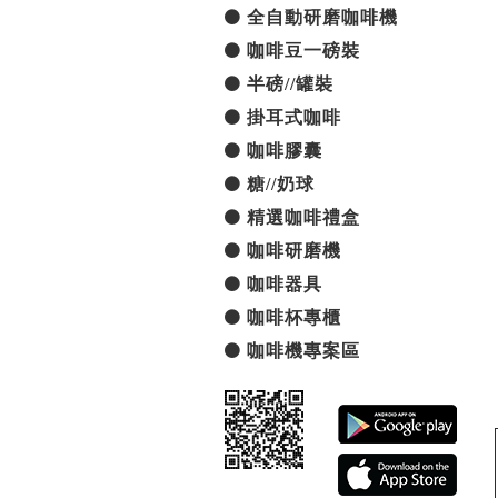
全自動研磨咖啡機
咖啡豆一磅裝
半磅//罐裝
掛耳式咖啡
咖啡膠囊
糖//奶球
精選咖啡禮盒
咖啡研磨機
咖啡器具
咖啡杯專櫃
咖啡機專案區