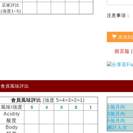
店家評比
(強度1~5)
注意事項：
添加到
留言版
會員風味評比
會員風味評比
(強度 5>4>3>2>1)
風味\強度
1個月內
Acidity
3個月內
酸度
6個月內
Body
總計人次