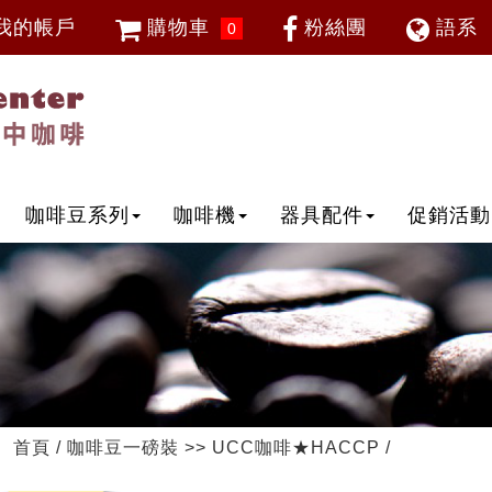
我的帳戶
購物車
粉絲團
語系
0
會員登入
繁體中
忘記密碼
加入會員
IP登入
IP申請
咖啡豆系列
咖啡機
器具配件
促銷活動
首頁
/
咖啡豆一磅裝
>>
UCC咖啡★HACCP
/