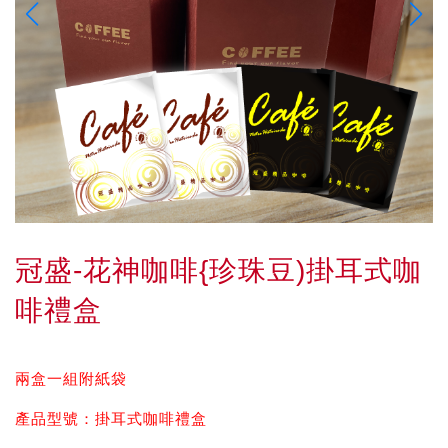
冠盛-花神咖啡{珍珠豆)掛耳式咖
啡禮盒
兩盒一組附紙袋
產品型號：掛耳式咖啡禮盒