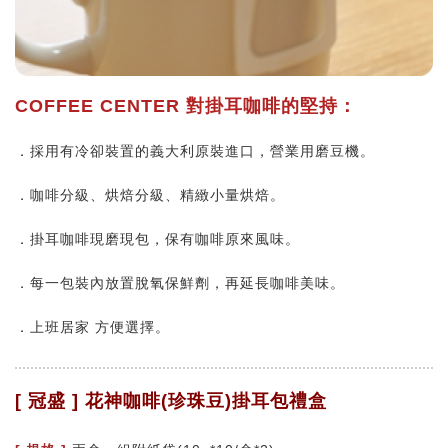
COFFEE CENTER 對掛耳咖啡的堅持：
．採用有冷卻裝置的義大利原裝進口，營業用磨豆機。
．咖啡分級、烘焙分級、精緻小量烘焙。
．掛耳咖啡現磨現包，保有咖啡原來風味。
．每一包裝內放置脫氧保鮮劑，再延長咖啡美味。
．上班居家 方便選擇。
[ 冠盛 ] 花神咖啡(珍珠豆)掛耳包禮盒