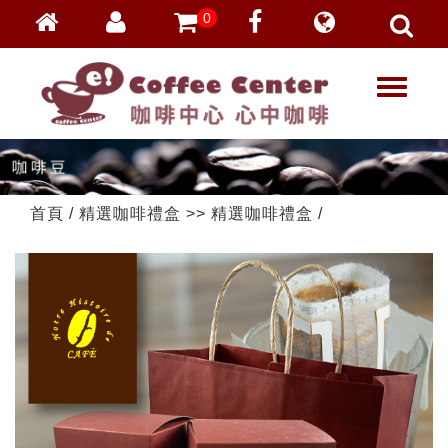
0
會員登入
繁體中文
T
忘記密碼
o
加入會員
g
g
VIP登入
l
VIP申請
e
首頁
/
精選咖啡禮盒
>>
精選咖啡禮盒
/
n
a
v
i
g
a
t
i
o
n