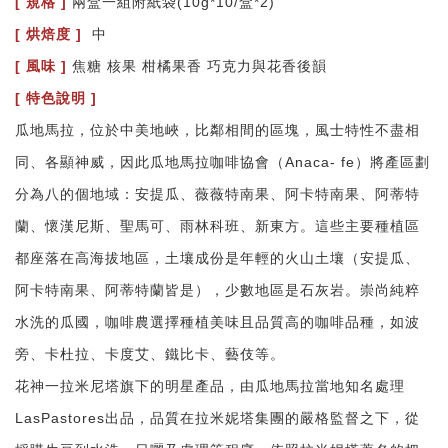
[ 規格 ]
兩盒一組附紙袋(10g*10/盒*2)
[ 烘焙度 ]
中
[ 風味 ]
焦糖 核果 柑橘果香 巧克力與花香後韻
[ 特色說明 ]
瓜地馬拉，位於中美地峽，比鄰相間的區塊，風士特性不盡相
同、各顯神威，因此瓜地馬拉咖啡協會（Anaca- fe）將產區劃
分為八的個地域：安提瓜、薇薇特南果、阿卡特南果、阿蒂特
蘭、懷漢尼斯、聖馬可、雨林科班、新東方。這些主要種植區
都座落在高海拔地區，土壤成份是年輕的火山土壤（安提瓜、
阿卡特南果、阿蒂特蘭皆是），少數地區是石灰岩。崇尚純粹
水洗的瓜國，咖啡農選擇種植美味且品質高的咖啡品種，如波
旁、卡杜拉、卡度艾、鐵比卡、藝伎等。
花神一拉米尼塔旗下的明星產品，由瓜地馬拉當地知名處理
LasPastores出品，品質在拉米妮塔集團的嚴格監督之下，從