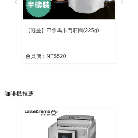
)
【冠盛】巴拿馬卡門莊園(225g)
【冠
會員價：NT$520
會員
咖啡機推薦