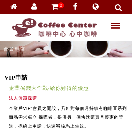
0
會員登入
繁體中文
T
忘記密碼
o
加入會員
g
g
VIP登入
l
VIP申請
e
n
a
VIP申請
v
i
企業省錢大作戰‧給你難得的優惠
g
a
法人優惠採購
t
企業戶VIP”會員之開設，乃針對每個月持續有咖啡豆系列
i
o
商品需求獨立 採購者，提供另一個快速購買且優惠的管
n
道，採線上申請，快速審核馬上生效。