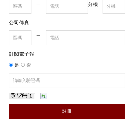
＿
分機
公司傳真
＿
訂閱電子報
是
否
註冊