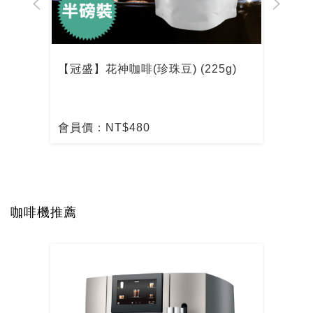
【冠盛】花神咖啡(珍珠豆) (225g)
【冠
會員價：NT$480
會員
咖啡機推薦