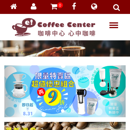
0
會員登入
繁體中文
T
忘記密碼
o
加入會員
g
g
VIP登入
l
VIP申請
e
n
a
v
i
g
a
t
i
o
n