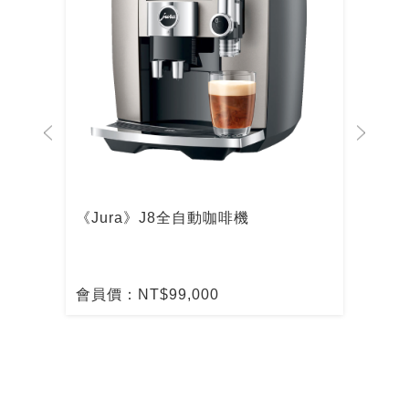
啡機
《Jura》J8全自動咖啡機
De
啡
會員價：NT$99,000
會員