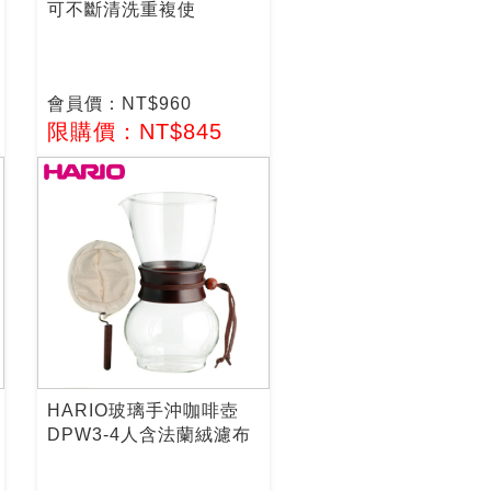
可不斷清洗重複使
會員價：NT$960
限購價：NT$845
HARIO玻璃手沖咖啡壺
DPW3-4人含法蘭絨濾布