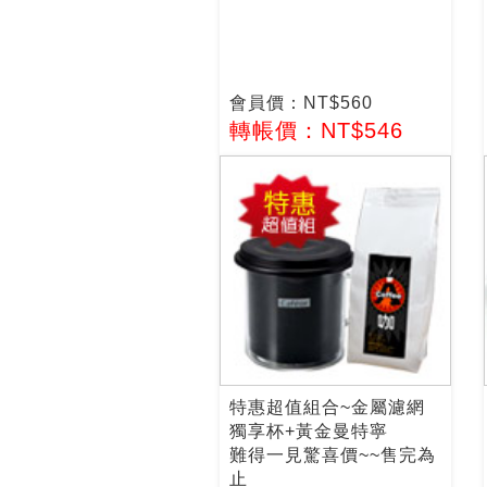
會員價：NT$560
轉帳價：NT$546
特惠超值組合~金屬濾網
獨享杯+黃金曼特寧
難得一見驚喜價~~售完為
止