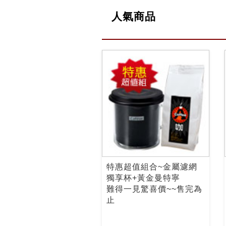
人氣商品
特惠超值組合~金屬濾網
獨享杯+黃金曼特寧
難得一見驚喜價~~售完為
止