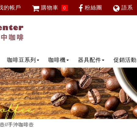
我的帳戶
購物車
粉絲團
語系
0
會員登入
繁體中
忘記密碼
加入會員
IP登入
IP申請
咖啡豆系列
咖啡機
器具配件
促銷活動
壺//手沖咖啡壺