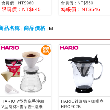
會員價：NT$960
會員價：NT$560
限購價：NT$845
轉帳價：NT$546
商品名稱
商品價格
|
|
HARIO V型陶瓷手沖組
HARIO錐形獨享咖啡壺
V型濾杯+雲朵壺+濾紙
HRCF02B