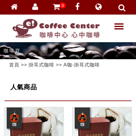
0
會員登入
繁體中文
T
忘記密碼
o
加入會員
g
g
VIP登入
l
VIP申請
e
首頁
>>
掛耳式咖啡
>>
A咖-掛耳式咖啡
n
a
v
人氣商品
i
g
a
t
i
o
n