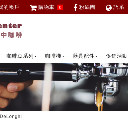
我的帳戶
購物車
粉絲團
語系
0
會員登入
繁體中
忘記密碼
加入會員
IP登入
IP申請
咖啡豆系列
咖啡機
器具配件
促銷活動
DeLonghi