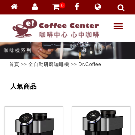
0
會員登入
繁體中文
T
忘記密碼
o
加入會員
g
g
VIP登入
l
VIP申請
e
首頁
>>
全自動研磨咖啡機
>>
Dr.Coffee
n
a
v
人氣商品
i
g
a
t
i
o
n