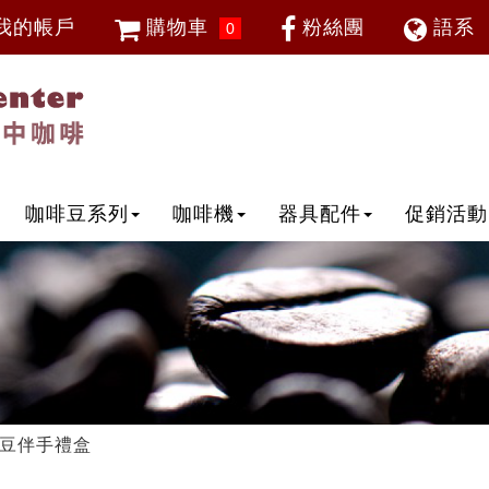
我的帳戶
購物車
粉絲團
語系
0
會員登入
繁體中
忘記密碼
加入會員
IP登入
IP申請
咖啡豆系列
咖啡機
器具配件
促銷活動
豆伴手禮盒