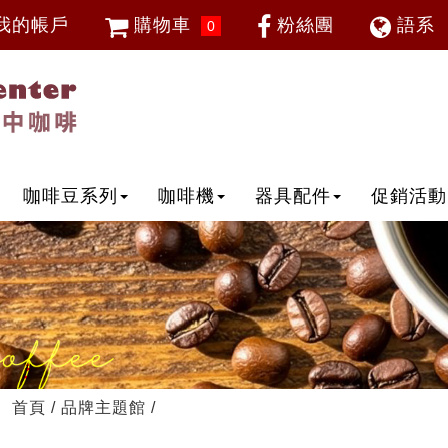
我的帳戶
購物車
粉絲團
語系
0
會員登入
繁體中
忘記密碼
加入會員
IP登入
IP申請
咖啡豆系列
咖啡機
器具配件
促銷活動
首頁
/
品牌主題館
/