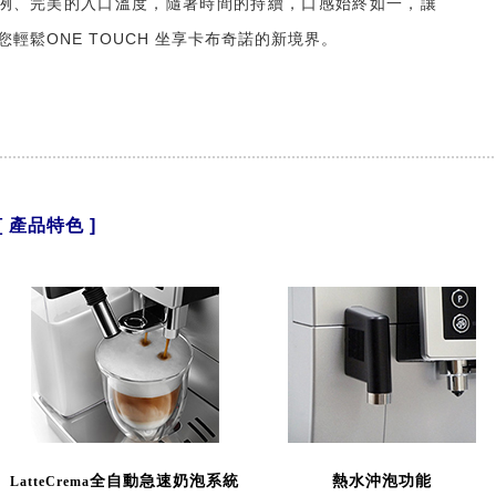
例、完美的入口溫度，隨著時間的持續，口感始終如一，讓
您輕鬆ONE TOUCH 坐享卡布奇諾的新境界。
[ 產品特色 ]
全自動急速奶泡系統
熱水沖泡功能
LatteCrema