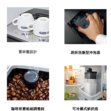
置杯盤設計
易拆洗微型沖泡器
咖啡研磨粗細調整鈕
可冷藏式鮮奶壺