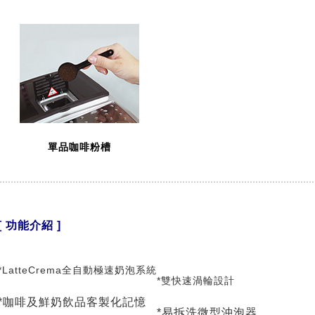
單品咖啡粉槽
[ 功能介紹 ]
*LatteCrema全自動極速奶泡系統
*雙快速渦輪設計
*咖啡及鮮奶飲品客製化記憶
*易拆洗微型沖泡器