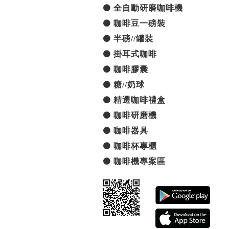
全自動研磨咖啡機
咖啡豆一磅裝
半磅//罐裝
掛耳式咖啡
咖啡膠囊
糖//奶球
精選咖啡禮盒
咖啡研磨機
咖啡器具
咖啡杯專櫃
咖啡機專案區