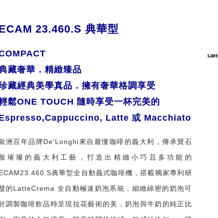
ECAM 23.460.S 典華型
COMPACT
典藏奢華．精緻臻品
珍藏經典美學真品．擁有奢華格調享受
輕鬆ONE TOUCH 隨時享受一杯完美的
Espresso,Cappuccino, Latte 或 Macchiato
歐洲百年品牌De'Longhi來自最懂咖啡的義大利，傳承寶石
般璀璨的義大利工藝，打造出精緻小巧且多功能的
ECAM23.460.S典華型全自動義式咖啡機，搭載獨家專利研
發的LatteCrema 全自動極速奶泡系統，細緻綿密的奶泡可
於調製咖啡飲品時呈現拉花藝術的美，奶泡與牛奶的純正比