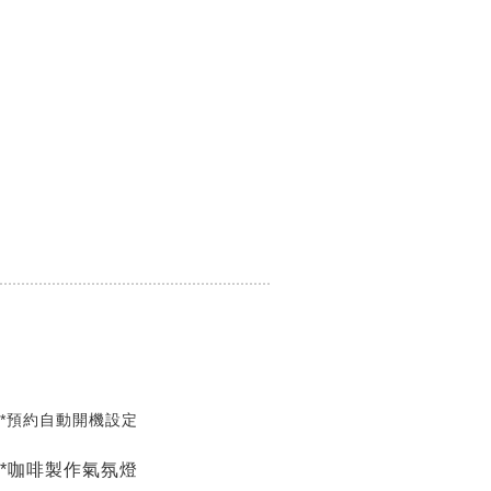
*預約自動開機設定
*咖啡製作氣氛燈