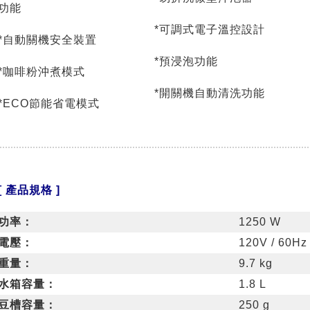
功能
*可調式電子溫控設計
*自動關機安全裝置
*預浸泡功能
*咖啡粉沖煮模式
*開關機自動清洗功能
*ECO節能省電模式
[ 產品規格 ]
功率：
1250 W
電壓：
120V / 60Hz
重量：
9.7 kg
水箱容量：
1.8 L
豆槽容量：
250 g