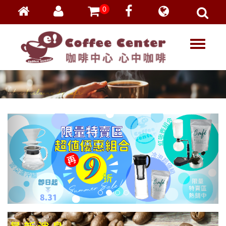
0
會員登入
繁體中文
T
忘記密碼
o
加入會員
g
g
VIP登入
l
VIP申請
e
n
a
v
i
g
a
t
i
o
n