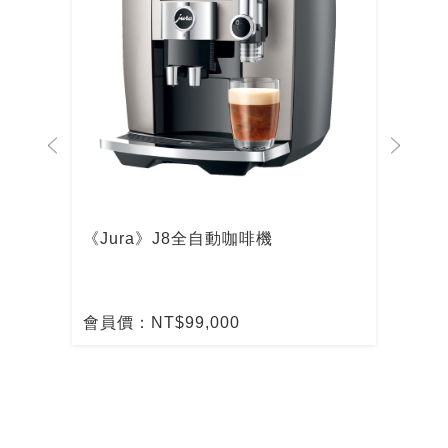
啡機
《Jura》J8全自動咖啡機
De
啡
會員價：NT$99,000
會員