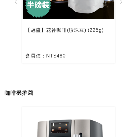
【冠盛】花神咖啡(珍珠豆) (225g)
【冠
會員價：NT$480
會員
咖啡機推薦