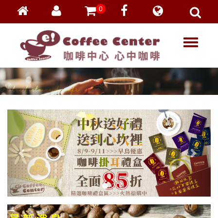
0
會員登入
繁體中文
T
忘記密碼
o
加入會員
g
g
VIP登入
l
VIP申請
e
n
a
v
i
g
a
t
i
o
n