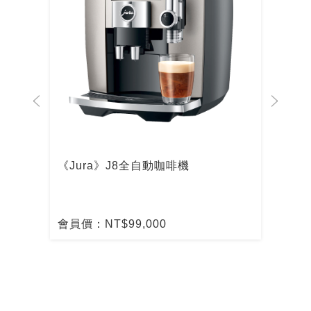
啡機
《Jura》J8全自動咖啡機
De
啡
會員價：NT$99,000
會員