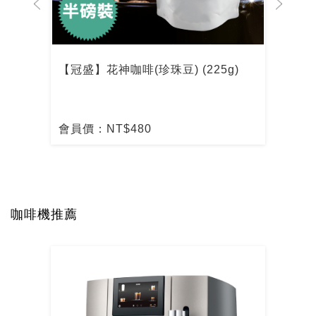
【冠盛】花神咖啡(珍珠豆) (225g)
【冠
會員價：NT$480
會員
咖啡機推薦