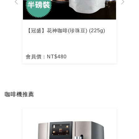
【冠盛】花神咖啡(珍珠豆) (225g)
【冠
會員價：NT$480
會員
咖啡機推薦