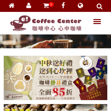
0
會員登入
繁體中文
T
忘記密碼
o
加入會員
g
g
VIP登入
l
VIP申請
e
n
a
v
i
g
a
t
i
o
n