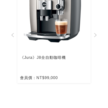
啡機
《Jura》J8全自動咖啡機
De
啡
會員價：NT$99,000
會員